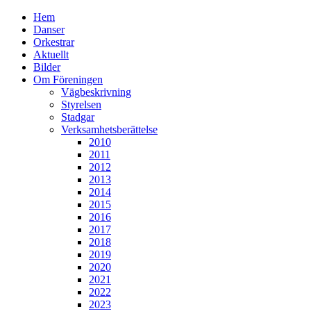
Hem
Danser
Orkestrar
Aktuellt
Bilder
Om Föreningen
Vägbeskrivning
Styrelsen
Stadgar
Verksamhetsberättelse
2010
2011
2012
2013
2014
2015
2016
2017
2018
2019
2020
2021
2022
2023