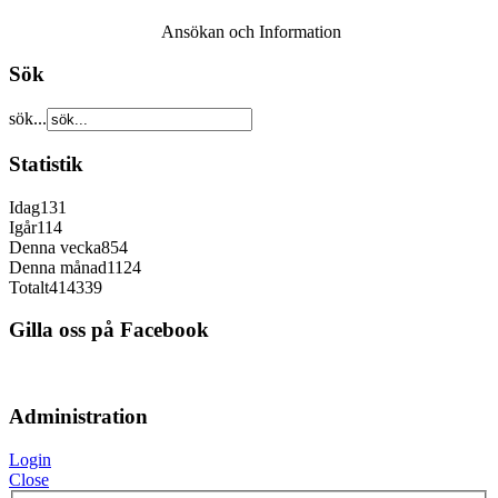
Ansökan och Information
Sök
sök...
Statistik
Idag
131
Igår
114
Denna vecka
854
Denna månad
1124
Totalt
414339
Gilla oss på Facebook
Administration
Login
Close