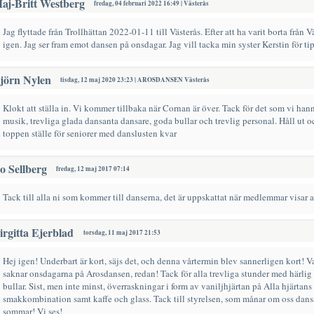
aj-Britt Westberg
fredag, 04 februari 2022 16:49 | Västerås
Jag flyttade från Trollhättan 2022-01-11 till Västerås. Efter att ha varit borta från V
igen. Jag ser fram emot dansen på onsdagar. Jag vill tacka min syster Kerstin för 
jörn Nylen
tisdag, 12 maj 2020 23:23 | AROSDANSEN Västerås
Klokt att ställa in. Vi kommer tillbaka när Cornan är över. Tack för det som vi hann 
musik, trevliga glada dansanta dansare, goda bullar och trevlig personal. Håll ut 
toppen ställe för seniorer med danslusten kvar
o Sellberg
fredag, 12 maj 2017 07:14
Tack till alla ni som kommer till danserna, det är uppskattat när medlemmar visar 
irgitta Ejerblad
torsdag, 11 maj 2017 21:53
Hej igen! Underbart är kort, säjs det, och denna vårtermin blev sannerligen kort! V
saknar onsdagarna på Arosdansen, redan! Tack för alla trevliga stunder med härli
bullar. Sist, men inte minst, överraskningar i form av vaniljhjärtan på Alla hjärtans
smakkombination samt kaffe och glass. Tack till styrelsen, som månar om oss dansar
sommar! Vi ses!