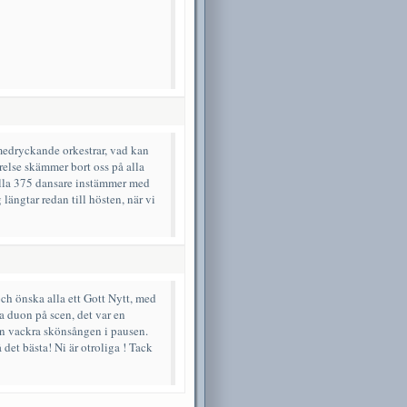
 medryckande orkestrar, vad kan
yrelse skämmer bort oss på alla
t alla 375 dansare instämmer med
 längtar redan till hösten, när vi
ch önska alla ett Gott Nytt, med
 duon på scen, det var en
en vackra skönsången i pausen.
å det bästa! Ni är otroliga ! Tack