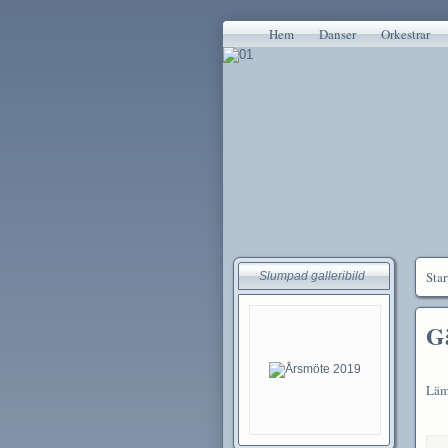
Hem
Danser
Orkestrar
Star
Slumpad galleribild
G
Lämn