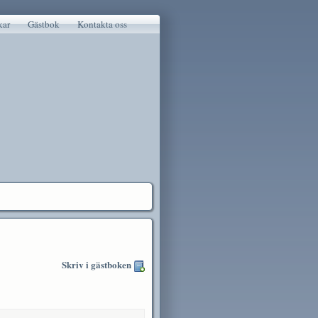
kar
Gästbok
Kontakta oss
Skriv i gästboken