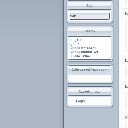
Sök
B
Statistik
Idag
110
Igår
160
Denna vecka
479
Denna månad
749
Totalt
413964
L
Gilla oss på Facebook
E
Administration
Login
S