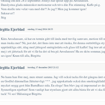
Onsdag em den 28:e september. Jonnys har spelat upp på Arosdansen.
Danslystna glada människor motionerar och trivs där. Fin stämning. Kaffe på g.
Vem skulle inte velat vara med där?! Jo jag!! Men jag kommer igen!
Saknar er!!
Stig
irgitta Ejerblad
onsdag, 11 maj 2016 18:53
Kära Arosdansare, så har en termin gått till ända med trevlig samvaro, motion till
man önska mer? Nä, just det, det finns inte mer att önska, för denna outtröttliga st
upptänkliga sätt, idag med jättegod smörgåstårta och glass till kaffet! Jag tror at
mej i ett jättetack för att vi får ha det så bra på Arosdansen! Ha en skön sommar, jag
ses igen! Kram till alla, Birgitta
irgitta Ejerblad
torsdag, 17 december 2015 21:12
Nu hann han före mej, men strunt samma. Jag vill också tacka för det gångna året o
en GodJul däremellan Jättetrevligt *** , jag uppskattade också den smokingklädda
mycket snygg gest från BarraBazz sida. En eloge! Sen blev jag så imponerad av d
Synnerligen njutbart! Som vanligt har styrelsen gjort sitt allra bästa för att vi ska f
tack! Vi ses! Hälsningar Birgitta