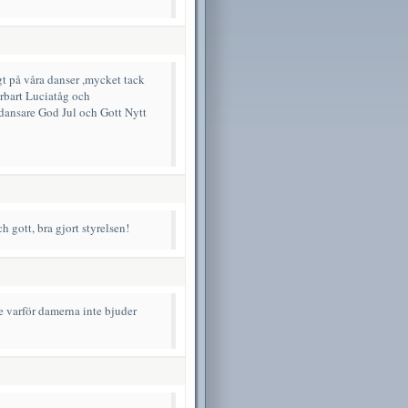
igt på våra danser ,mycket tack
rbart Luciatåg och
ddansare God Jul och Gott Nytt
ch gott, bra gjort styrelsen!
nte varför damerna inte bjuder