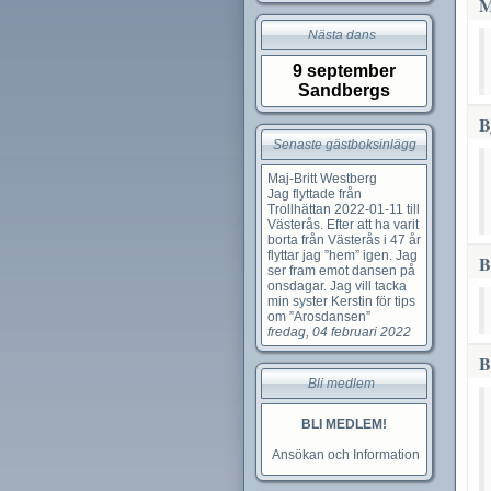
M
Nästa dans
9 september
Sandbergs
B
Senaste gästboksinlägg
Maj-Britt Westberg
Jag flyttade från
Trollhättan 2022-01-11 till
Västerås. Efter att ha varit
borta från Västerås i 47 år
flyttar jag ”hem” igen. Jag
B
ser fram emot dansen på
onsdagar. Jag vill tacka
min syster Kerstin för tips
om ”Arosdansen”
fredag, 04 februari 2022
B
Bli medlem
BLI MEDLEM!
Ansökan och Information