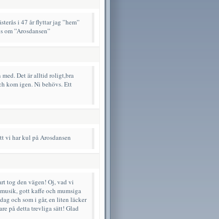
ästerås i 47 år flyttar jag ”hem”
tips om ”Arosdansen”
med. Det är alltid roligt,bra
och kom igen. Ni behövs. Ett
att vi har kul på Arosdansen
art tog den vägen! Oj, vad vi
g musik, gott kaffe och mumsiga
 dag och som i går, en liten läcker
e på detta trevliga sätt! Glad