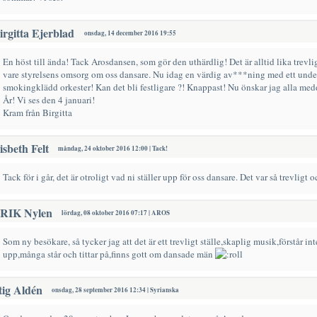
irgitta Ejerblad
onsdag, 14 december 2016 19:55
En höst till ända! Tack Arosdansen, som gör den uthärdlig! Det är alltid lika trevl
vare styrelsens omsorg om oss dansare. Nu idag en värdig av***ning med ett unde
smokingklädd orkester! Kan det bli festligare ?! Knappast! Nu önskar jag alla me
År! Vi ses den 4 januari!
Kram från Birgitta
isbeth Felt
måndag, 24 oktober 2016 12:00 | Tack!
Tack för i går, det är otroligt vad ni ställer upp för oss dansare. Det var så trevligt o
RIK Nylen
lördag, 08 oktober 2016 07:17 | AROS
Som ny besökare, så tycker jag att det är ett trevligt ställe,skaplig musik,förstår i
upp,många står och tittar på,finns gott om dansade män
tig Aldén
onsdag, 28 september 2016 12:34 | Syrianska