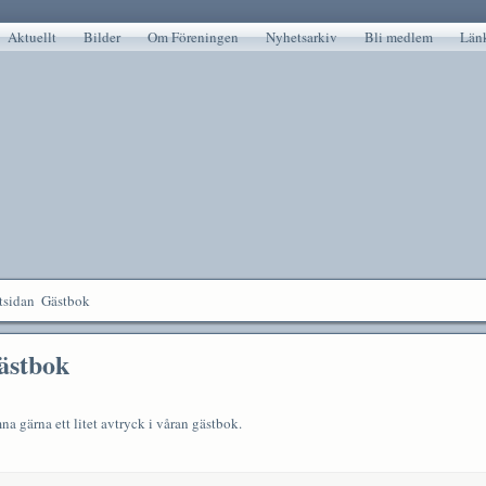
Aktuellt
Bilder
Om Föreningen
Nyhetsarkiv
Bli medlem
Län
tsidan
Gästbok
ästbok
a gärna ett litet avtryck i våran gästbok.